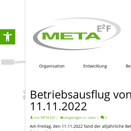
springen
Werkzeugleiste öffnen
Organisation
Entwicklung
Be
Betriebsausflug vo
11.11.2022
von
META E2F
|
eingetragen in:
news
|
0
Am Freitag, den 11.11.2022 fand der alljährliche Be