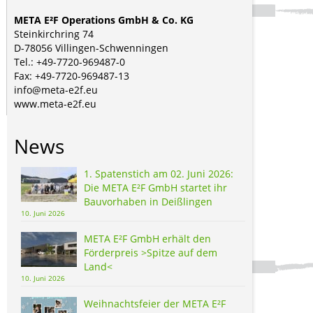
META E²F Operations GmbH & Co. KG
Steinkirchring 74
D-78056 Villingen-Schwenningen
Tel.: +49-7720-969487-0
Fax: +49-7720-969487-13
info@meta-e2f.eu
www.meta-e2f.eu
News
1. Spatenstich am 02. Juni 2026:
Die META E²F GmbH startet ihr
Bauvorhaben in Deißlingen
10. Juni 2026
META E²F GmbH erhält den
Förderpreis >Spitze auf dem
Land<
10. Juni 2026
Weihnachtsfeier der META E²F