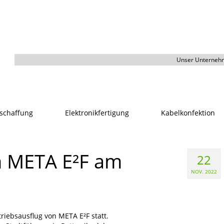
Unser Unterneh
schaffung
Elektronikfertigung
Kabelkonfektion
n META E²F am
22
NOV. 2022
triebsausflug von META E²F statt.